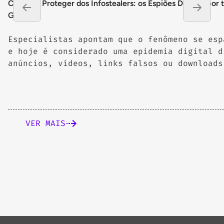
Como se Proteger dos Infostealers: os Espiões Digitais por
Gmail
Especialistas apontam que o fenômeno se esp
e hoje é considerado uma epidemia digital d
anúncios, vídeos, links falsos ou downloads
instaladores “gratuitos”
VER MAIS